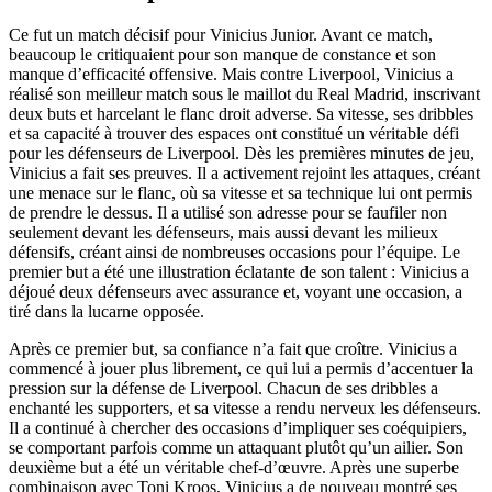
Ce fut un match décisif pour Vinicius Junior. Avant ce match,
beaucoup le critiquaient pour son manque de constance et son
manque d’efficacité offensive. Mais contre Liverpool, Vinicius a
réalisé son meilleur match sous le maillot du Real Madrid, inscrivant
deux buts et harcelant le flanc droit adverse. Sa vitesse, ses dribbles
et sa capacité à trouver des espaces ont constitué un véritable défi
pour les défenseurs de Liverpool. Dès les premières minutes de jeu,
Vinicius a fait ses preuves. Il a activement rejoint les attaques, créant
une menace sur le flanc, où sa vitesse et sa technique lui ont permis
de prendre le dessus. Il a utilisé son adresse pour se faufiler non
seulement devant les défenseurs, mais aussi devant les milieux
défensifs, créant ainsi de nombreuses occasions pour l’équipe. Le
premier but a été une illustration éclatante de son talent : Vinicius a
déjoué deux défenseurs avec assurance et, voyant une occasion, a
tiré dans la lucarne opposée.
Après ce premier but, sa confiance n’a fait que croître. Vinicius a
commencé à jouer plus librement, ce qui lui a permis d’accentuer la
pression sur la défense de Liverpool. Chacun de ses dribbles a
enchanté les supporters, et sa vitesse a rendu nerveux les défenseurs.
Il a continué à chercher des occasions d’impliquer ses coéquipiers,
se comportant parfois comme un attaquant plutôt qu’un ailier. Son
deuxième but a été un véritable chef-d’œuvre. Après une superbe
combinaison avec Toni Kroos, Vinicius a de nouveau montré ses