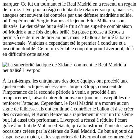
marquer. Ce fut un tournant et le Real Madrid en a ressenti un regain
de forme. Liverpool a réagi en tentant de relancer son jeu, mais ses
attaques ont souvent été contrées par une défense madrilène solide,
où l’expérimenté Sergio Ramos et le jeune Eder Militao se sont
illustrés. Le deuxième but a été le fruit d’une superbe combinaison
où Modric a une fois de plus brillé. Sa passe précise à Kroos a
permis à ce dernier de tirer au but, mais le ballon a heurté la barre
transversale. Vinicius a cependant été le premier à conclure et a
inscrit un doublé. Ce fut un véritable coup dur pour Liverpool, déjà
en difficulté cette saison.
À la mi-temps, les entraîneurs des deux équipes ont procédé aux
ajustements tactiques nécessaires. Jürgen Klopp, conscient de
l’importance de la seconde période à venir, a procédé à un
remplacement, faisant entrer de nouveaux joueurs susceptibles de
renforcer l’attaque. Cependant, le Real Madrid n’a montré aucun
signe de faiblesse. Ils ont continué à contrôler le ballon et à se créer
des occasions, et Karim Benzema a rapidement inscrit un troisième
but, lui aussi très performant. Liverpool a réussi à réduire l’écart
grâce à un but de Mohamed Salah, qui a transformé l’une des rares
occasions créées par la défense du Real Madrid. Ce but a ajouté du
suspense au match, et les supporters de Liverpool ont commencé à