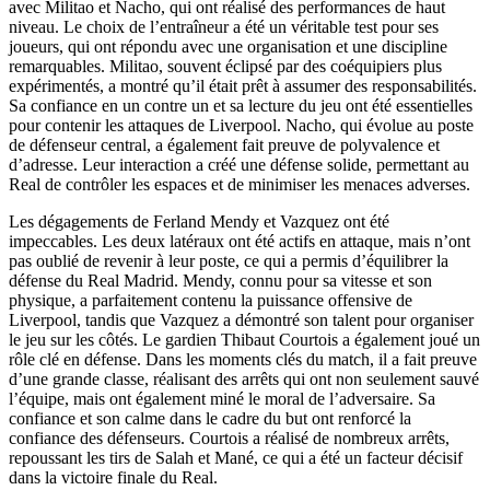
avec Militao et Nacho, qui ont réalisé des performances de haut
niveau. Le choix de l’entraîneur a été un véritable test pour ses
joueurs, qui ont répondu avec une organisation et une discipline
remarquables. Militao, souvent éclipsé par des coéquipiers plus
expérimentés, a montré qu’il était prêt à assumer des responsabilités.
Sa confiance en un contre un et sa lecture du jeu ont été essentielles
pour contenir les attaques de Liverpool. Nacho, qui évolue au poste
de défenseur central, a également fait preuve de polyvalence et
d’adresse. Leur interaction a créé une défense solide, permettant au
Real de contrôler les espaces et de minimiser les menaces adverses.
Les dégagements de Ferland Mendy et Vazquez ont été
impeccables. Les deux latéraux ont été actifs en attaque, mais n’ont
pas oublié de revenir à leur poste, ce qui a permis d’équilibrer la
défense du Real Madrid. Mendy, connu pour sa vitesse et son
physique, a parfaitement contenu la puissance offensive de
Liverpool, tandis que Vazquez a démontré son talent pour organiser
le jeu sur les côtés. Le gardien Thibaut Courtois a également joué un
rôle clé en défense. Dans les moments clés du match, il a fait preuve
d’une grande classe, réalisant des arrêts qui ont non seulement sauvé
l’équipe, mais ont également miné le moral de l’adversaire. Sa
confiance et son calme dans le cadre du but ont renforcé la
confiance des défenseurs. Courtois a réalisé de nombreux arrêts,
repoussant les tirs de Salah et Mané, ce qui a été un facteur décisif
dans la victoire finale du Real.